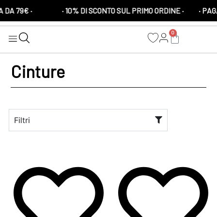
A 79€ ·
· 10% DI SCONTO SUL PRIMO ORDINE ·
· PAGA 
0
Cinture
Filtri