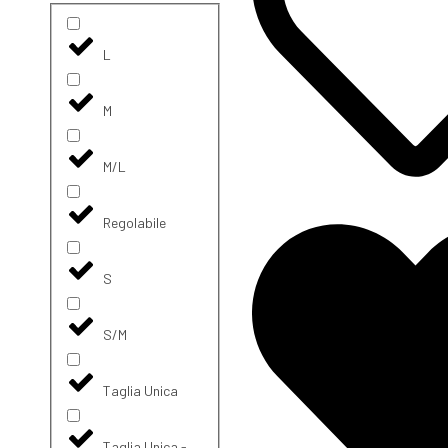
L
M
M/L
Regolabile
S
S/M
Taglia Unica
Taglia Unica -