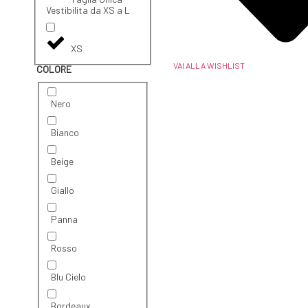
Vestibilita da XS a L
XS
VAI ALLA WISHLIST
COLORE
Nero
Bianco
Beige
Giallo
Panna
Rosso
Blu Cielo
Bordeaux