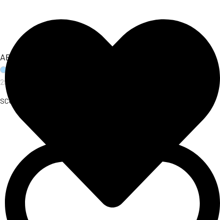
ABITO AURORA
29,00
€
SCOPRI L'ARTICOLO