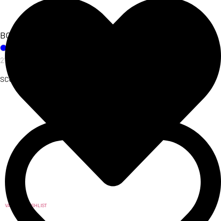
BODY SAKURA
21,00
€
SCOPRI L'ARTICOLO
VAI ALLA WISHLIST