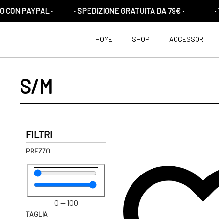
AYPAL ·
· SPEDIZIONE GRATUITA DA 79€ ·
· 10% DI 
HOME
SHOP
ACCESSORI
S/M
FILTRI
PREZZO
0
—
100
TAGLIA