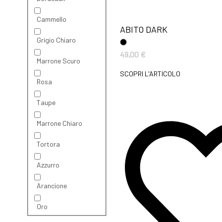
Cammello
ABITO DARK
Grigio Chiaro
49,00
€
Marrone Scuro
SCOPRI L'ARTICOLO
Rosa
Taupe
Marrone Chiaro
Tortora
Azzurro
Arancione
Oro