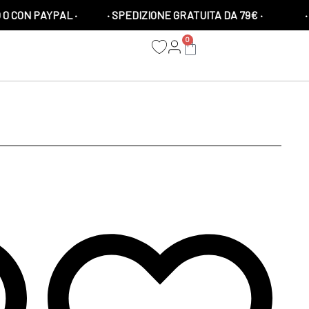
PAYPAL ·
· SPEDIZIONE GRATUITA DA 79€ ·
· 10% DI
0