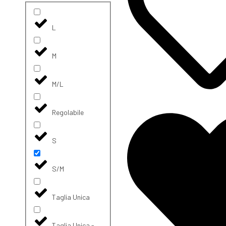
L
M
M/L
Regolabile
S
S/M
Taglia Unica
Taglia Unica -