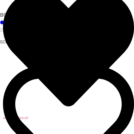
BODY SAKURA
21,00
€
SCOPRI L'ARTICOLO
VAI ALLA WISHLIST