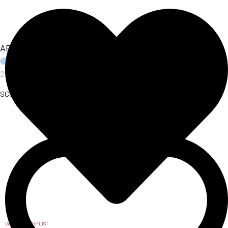
ABITO AURORA
29,00
€
SCOPRI L'ARTICOLO
VAI ALLA WISHLIST