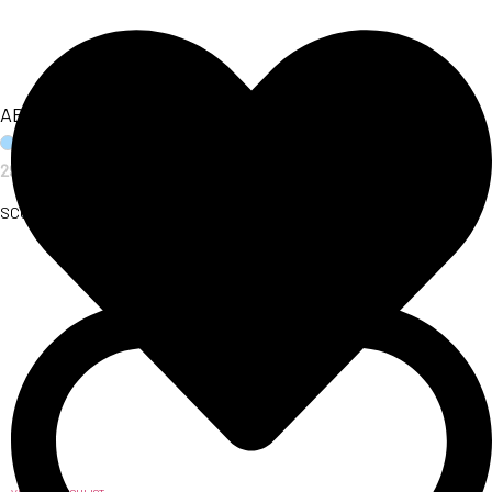
ABITO AURORA
29,00
€
SCOPRI L'ARTICOLO