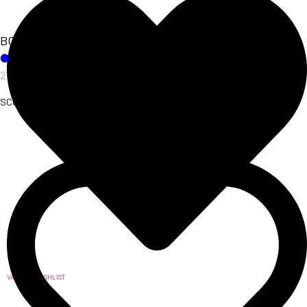
BODY SAKURA
21,00
€
SCOPRI L'ARTICOLO
VAI ALLA WISHLIST