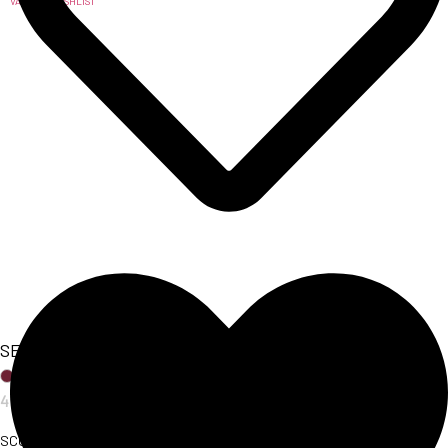
VAI ALLA WISHLIST
SET COORDINATO FLORAL
47,00
€
SCOPRI L'ARTICOLO