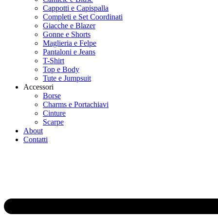
Cappotti e Capispalla
Completi e Set Coordinati
Giacche e Blazer
Gonne e Shorts
Maglieria e Felpe
Pantaloni e Jeans
T-Shirt
Top e Body
Tute e Jumpsuit
Accessori
Borse
Charms e Portachiavi
Cinture
Scarpe
About
Contatti