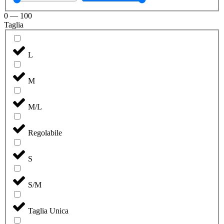
0
—
100
Taglia
L
M
M/L
Regolabile
S
S/M
Taglia Unica