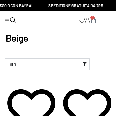
O 0 CON PAYPAL ·
· SPEDIZIONE GRATUITA DA 79€ ·
0
Beige
Filtri